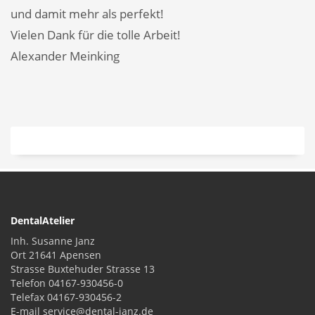
und damit mehr als perfekt!
Vielen Dank für die tolle Arbeit!
Alexander Meinking
DentalAtelier
Inh. Susanne Janz
Ort 21641 Apensen
Strasse Buxtehuder Strasse 13
Telefon 04167-930456-0
Telefax 04167-930456-2
E-mail service@dental-janz.de