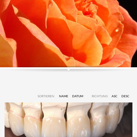
SORTIEREN:
NAME
DATUM
RICHTUNG
ASC
DESC