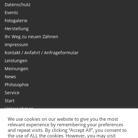
Datenschutz
Events
Fotogalerie
Herstellung
Ihr Weg zu neuen Zähnen
Impressum
Kontakt / Anfahrt / Anfrageformular
Leistungen
Meinungen
News
Philosophie
Service
Start
Unternehmen
Vollkeramik
We use cookies on our website to give you the most
relevant experience by remembering your preferences
Vorher Nachher Galerie
and repeat visits. By clicking “Accept All”, you consent to
the use of ALL the cookies. However, you may visit